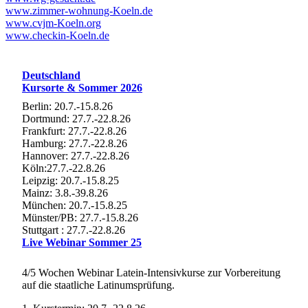
www.zimmer-wohnung-Koeln.de
www.cvjm-Koeln.org
www.checkin-Koeln.de
Deutschland
Kursorte & Sommer 2026
Berlin: 20.7.-15.8.26
Dortmund: 27.7.-22.8.26
Frankfurt: 27.7.-22.8.26
Hamburg: 27.7.-22.8.26
Hannover: 27.7.-22.8.26
Köln:27.7.-22.8.26
Leipzig: 20.7.-15.8.25
Mainz: 3.8.-39.8.26
München: 20.7.-15.8.25
Münster/PB: 27.7.-15.8.26
Stuttgart : 27.7.-22.8.26
Live Webinar Sommer 25
4/5 Wochen Webinar Latein-Intensivkurse zur Vorbereitung
auf die staatliche Latinumsprüfung.